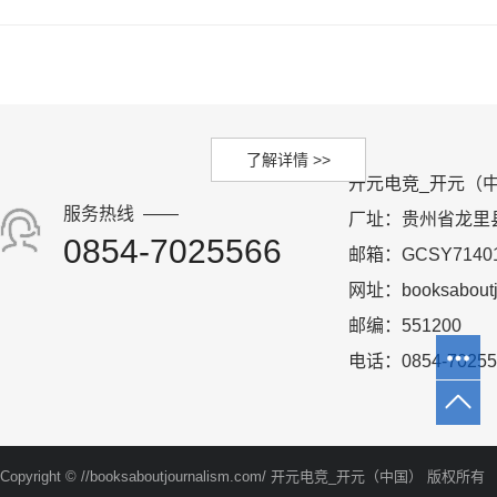
了解详情 >>
开元电竞_开元（
服务热线 ——
厂址：贵州省龙里
0854-
7025566
邮箱：GCSY71401
网址：booksaboutjo
邮编：551200
电话：0854-70255
Copyright © //booksaboutjournalism.com/ 开元电竞_开元（中国） 版权所有