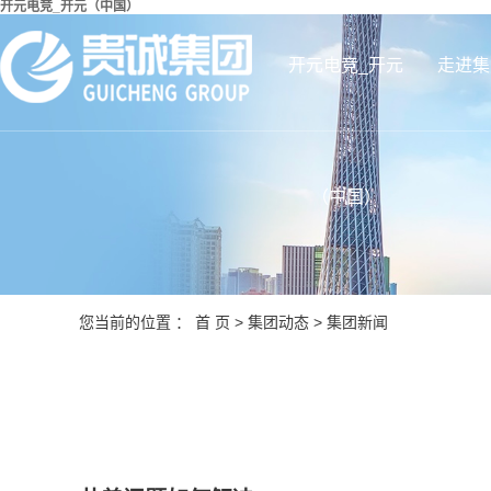
开元电竞_开元（中国）
开元电竞_开元
走进集
（中国）
您当前的位置 ：
首 页
>
集团动态
>
集团新闻