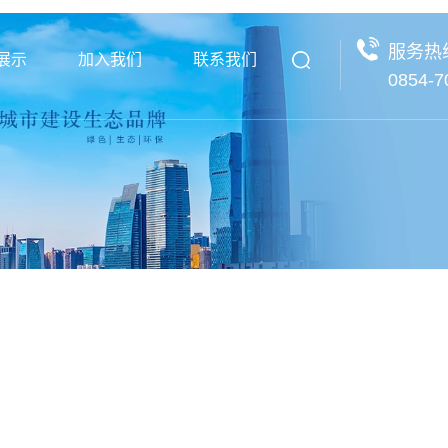
服务热
展示
加入我们
联系我们
0854-
7