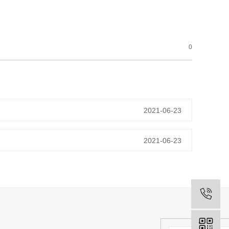
0
2021-06-23
2021-06-23