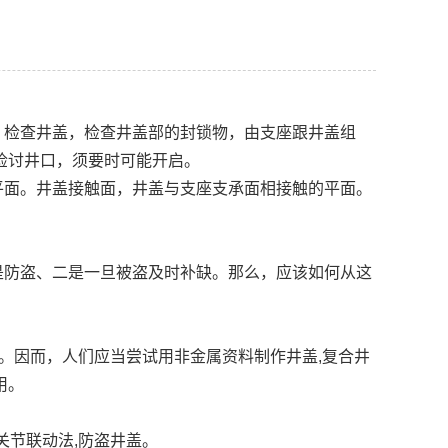
。检查井盖，检查井盖部的封锁物，由支座跟井盖组
检讨井口，须要时可能开启。
平面。井盖接触面，井盖与支座支承面相接触的平面。
。
是防盗、二是一旦被盗及时补缺。那么，应该如何从这
。因而，人们应当尝试用非金属资料制作井盖,复合井
用。
关节联动法,防盗井盖。