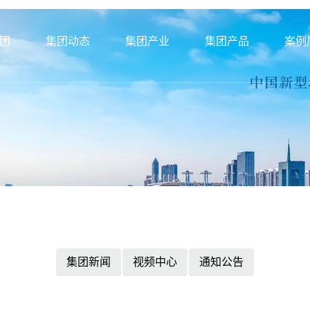
团
集团动态
集团产业
集团产品
案例
集团新闻
视频中心
通知公告