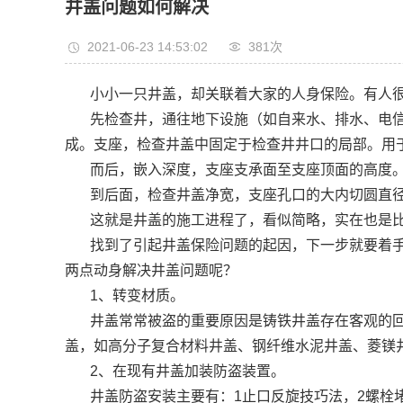
井盖问题如何解决
2021-06-23 14:53:02
381次
小小一只井盖，却关联着大家的人身保险。有人
先检查井，通往地下设施（如自来水、排水、电
成。支座，检查井盖中固定于检查井井口的局部。用
而后，嵌入深度，支座支承面至支座顶面的高度
到后面，检查井盖净宽，支座孔口的大内切圆直
这就是井盖的施工进程了，看似简略，实在也是
找到了引起井盖保险问题的起因，下一步就要着
两点动身解决井盖问题呢？
1、转变材质。
井盖常常被盗的重要原因是铸铁井盖存在客观的回
盖，如高分子复合材料井盖、钢纤维水泥井盖、菱镁
2、在现有井盖加装防盗装置。
井盖防盗安装主要有：1止口反旋技巧法，2螺栓