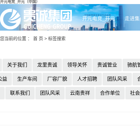
开元电竞_开元（中国）
开元电竞_开元
走进集
您当前的位置 ：
首 页
> 标签搜索
（中国）
关于我们
龙里贵诚
领导关怀
贵诚管业
驰航
公益
生产车间
厂容厂貌
人才招聘
团队风采
联系我们
团队风采
云南贵祥
合作单位
社会