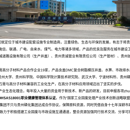
初就定位于城市建设配套设施专业制造商，注重绿色、生态与环保的发展，有志于将贵
电信、联通、广电、自来水、煤气、电力等诸多领域，产品的优良及服务在城市建设
诚道路设施有限公司（生产井盖
）
、贵州贵诚管业有限责任公司（生产管材
）
、贵州
高分子材料产品合作企业19家，产品含盖DMC复合树脂模压井盖、水箅、市政排水排
，与贵州大学、贵州科学院、中国科学院计算技术研究院、武汉大学、宁波材料所、贵州
石膏与高分子材料兼容的工业化生产，在高分子材料应用领域迈出了坚实的步伐。
产业生态化理念，每年投入大量的资金用于新技术、新产品的研发，目前申报各项zhua
OHSAS18001职业健康管理体系认证
。作为“国家工业固废处理产业技术创新战略联
诚集团不只与贵州磷化集团达成合作协议，保障原料资源，同时凭借自身十七年深耕市
将致力于积极搭建工业固废与市政设施互通通道，整合资源加强同行技术交流、分享可