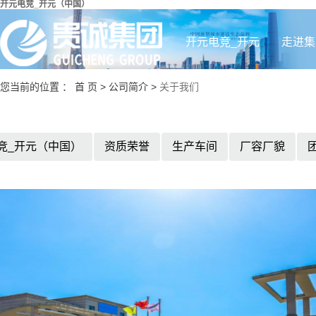
开元电竞_开元（中国）
开元电竞_开元
走进集
您当前的位置 ：
首 页
>
公司简介
>
关于我们
（中国）
竞_开元（中国）
资质荣誉
生产车间
厂容厂貌