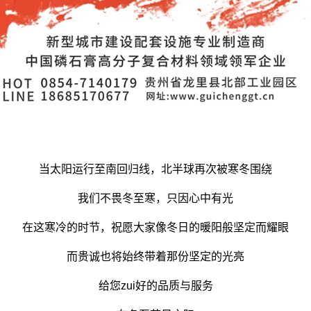
当太阳运行至南回归线，北半球再次被寒冬围绕
我们不畏冬至寒，只因心中有光
在这寒冷的时节，祝愿大家像冬日的暖阳般坚定而耀眼
而贵诚也将始终带着那份坚定的光亮
给您zui好的品质与服务