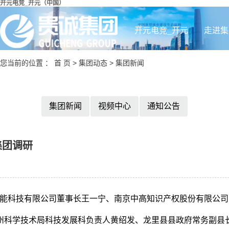
开元电竞_开元（中国）
开元电竞_开元
走进集
您当前的位置 ：
首 页
>
集团动态
>
集团新闻
（中国）
集团新闻
视频中心
通知公告
集团调研
智能科技有限公司董事长王一宁、南京中高知识产权股份有限公
州科学技术局科技发展科负责人黄绍发、龙里县县政府常务副县