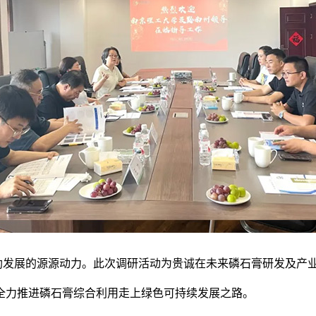
勃发展的源源动力。此次调研活动为贵诚在未来磷石膏研发及产
全力推进磷石膏综合利用走上绿色可持续发展之路。