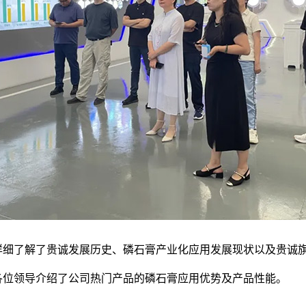
详细了解了贵诚发展历史、磷石膏产业化应用发展现状以及贵诚
各位领导介绍了公司热门产品的磷石膏应用优势及产品性能。